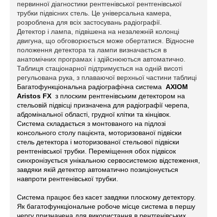
первинної діагностики рентгенівської рентгенівської
трубки підвісних стель. Це універсальна камера,
розроблена для всіх застосувань радіографії.
Детектор і лампа, підвішена на незалежній колонці
двигуна, що обговорюється може обертатися. Відносне
положення детектора та лампи визначається в
анатомічних програмах і здійснюються автоматично.
Таблиця стаціонарної підтримується на одній висоті
регульована рука, з плаваючої верхньої частини таблиці
Багатофункціональна радіографічна система
AXIOM
Aristos FX
з плоским рентгенівським детектором на
стельовій підвісці призначена для радіографії черепа,
абдомінальної області, грудної клітки та кінцівок.
Система складається з монтованого на підлозі
консольного столу пацієнта, моторизованої підвіски
стель детектора і моторизованої стельової підвіски
рентгенівської трубки. Переміщення обох підвісок
синхронізується унікальною сервосистемою відстеження,
завдяки якій детектор автоматично позиціонується
навпроти рентгенівської трубки.
Система працює без касет завдяки плоскому детектору.
Як багатофункціональне робоче місце система в першу
чергу призначена для використання в рентгенівських