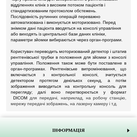
відділеннях клінік з високим потоком пацієнтів і
стандартизованим протоколом обстежень.
Послідовність рутинних операцій переважно
автоматизована і виконується моторизовано. Перед
знімком дані пацієнта вводяться на консолі управління
або виходять із центральної бази даних клініки,
параметри зйомки вибираються через орган-програми.
Користувач переводить моторизований детектор і штатив
рентгенівської трубки в положення для зйомки з консолі
управління. Положення також може бути поставлене в
орган-програмах. Рентгенівське випромінювання, що
включається з контрольної консолі, зчитується
детектором протягом декількох секунд, а потім
зображення виводиться на контрольну консоль для
перегляду; далі воно перетворюється у формат
DICOM
для передачі, наприклад, на робочу станцію,
мережу передачі зображень, на лазерну камеру і т.д.
ІНФОРМАЦІЯ